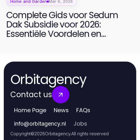
Home and Garden
Mar 9, 2026
Complete Gids voor Sedum
Dak Subsidie voor 2026:
Essentiële Voordelen en
Stappen
Orbitagency
Contact us
Home Page
News
FAQs
Jobs
info
@
orbitagency.nl
Copyright
©
2026
Orbitagency
.
All rights reserved