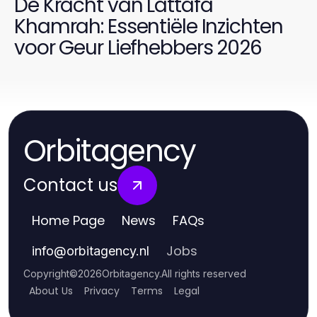
De Kracht van Lattafa
Khamrah: Essentiële Inzichten
voor Geur Liefhebbers 2026
Orbitagency
Contact us
Home Page
News
FAQs
Jobs
info
@
orbitagency.nl
Copyright
©
2026
Orbitagency
.
All rights reserved
About Us
Privacy
Terms
Legal